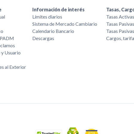
e
Información de interés
Tasas, Cargo
ual
Límites diarios
Tasas Activa
Sistema de Mercado Cambiario
Tasas Pasiva
co
Calendario Bancario
Tasas Pasiva
/FPADM
Descargas
Cargos, tarif
eclamos
 y Usuario
es al Exterior