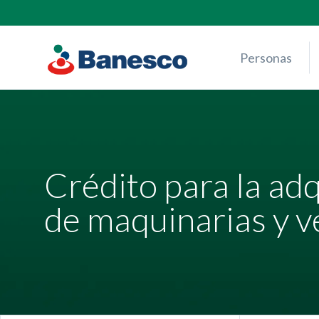
Skip
to
content
Personas
Crédito para la adq
de maquinarias y v