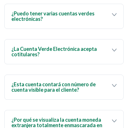
prepagada que poseas: tanto la versión física
como la virtual.
¿Puedo tener varias cuentas verdes
electrónicas?
No, solo se permite 1 cuenta por cliente.
¿La Cuenta Verde Electrónica acepta
cotitulares?
No, la Cuenta Verde Electrónica está diseñada
para ser una cuenta de titularidad única. No admite
cotitulares.
¿Esta cuenta contará con número de
cuenta visible para el cliente?
No, puede manejar su cuenta “solo” a través de su
número de cédula.
¿Por qué se visualiza la cuenta moneda
extranjera totalmente enmascarada en