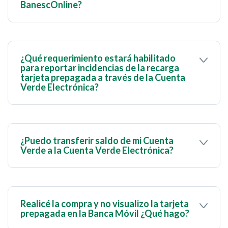
BanescOnline?
Se visualiza de esa manera dado que el producto es
manejado a través de su número de cédula.
¿Qué requerimiento estará habilitado
para reportar incidencias de la recarga
tarjeta prepagada a través de la Cuenta
Verde Electrónica?
Requerimiento:
Inconvenientes con
operaciones de Moneda Extranjera
.
¿Puedo transferir saldo de mi Cuenta
Verde a la Cuenta Verde Electrónica?
No, no se pueden transferir fondos entre la Cuenta
Verde y la Cuenta Verde Electrónica.
Realicé la compra y no visualizo la tarjeta
prepagada en la Banca Móvil ¿Qué hago?
Debes comunicarte al 0501 9999999 para la