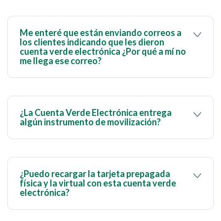
cuenta.
Cambio Electrónica en BanescOnline está sujeta a
la disponibilidad de divisas.
Me enteré que están enviando correos a
los clientes indicando que les dieron
cuenta verde electrónica ¿Por qué a mí no
me llega ese correo?
Te invitamos a estar atento a nuestras
comunicaciones.
¿La Cuenta Verde Electrónica entrega
algún instrumento de movilización?
Para movilizar la Cuenta Verde Electrónica
cuentas con Pago Móvil, consumo con Tarjeta de
Débito y la Tarjeta Prepagada.
¿Puedo recargar la tarjeta prepagada
física y la virtual con esta cuenta verde
electrónica?
Si, la Cuenta Verde Electrónica te permite recargar
cualquiera de las dos modalidades de tarjeta