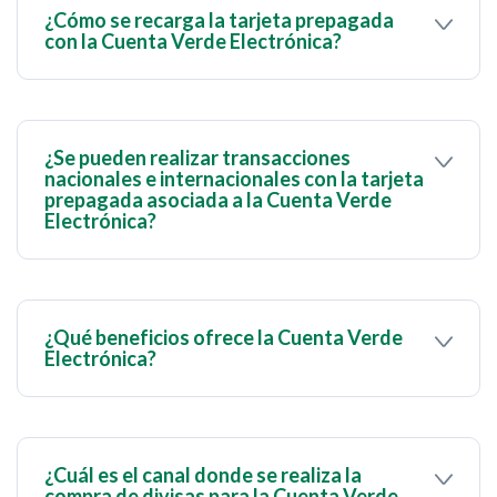
¿Cómo se recarga la tarjeta prepagada
con la Cuenta Verde Electrónica?
A través de la App BanescoMóvil o el portal
BanescOnline, solo si tienes disponible fondos en
la Cuenta Verde Electrónica.
¿Se pueden realizar transacciones
nacionales e internacionales con la tarjeta
prepagada asociada a la Cuenta Verde
Electrónica?
Sí. La tarjeta prepagada te permite realizar
consumos tanto a nivel nacional como
internacional.
¿Qué beneficios ofrece la Cuenta Verde
Electrónica?
Ofrece una solución eficiente para la gestión de
divisas, permitiéndoles:
Participar activamente en el mercado global.
¿Cuál es el canal donde se realiza la
Acceder a divisas de forma electrónica, lo que
compra de divisas para la Cuenta Verde