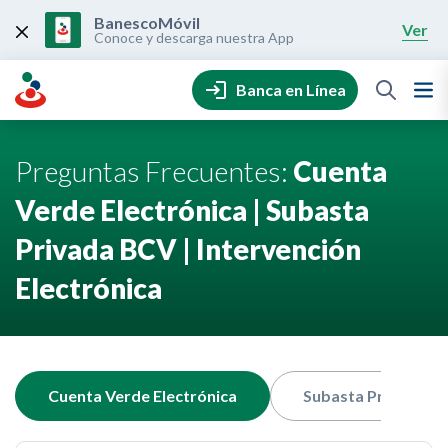
Skip
to
BanescoMóvil
Ver
content
Conoce y descarga nuestra App
Banca en Línea
Preguntas Frecuentes:
Cuenta
Verde Electrónica | Subasta
Privada BCV | Intervención
Electrónica
Cuenta Verde Electrónica
Subasta Privada B