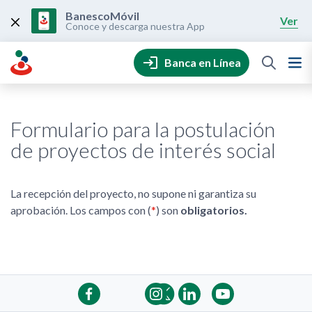
Skip
to
BanescoMóvil
Ver
content
Conoce y descarga nuestra App
Banca en Línea
Formulario para la postulación
de proyectos de interés social
La recepción del proyecto, no supone ni garantiza su
aprobación. Los campos con (
*
) son
obligatorios.