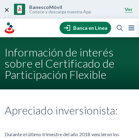
Skip
to
BanescoMóvil
Ver
content
Conoce y descarga nuestra App
Banca en Línea
Información de interés
sobre el Certificado de
Participación Flexible
Apreciado inversionista:
Durante el último trimestre del año 2018 vencieron los