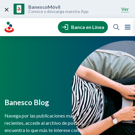
Skip
to
BanescoMóvil
Ver
content
Conoce y descarga nuestra App
Banca en Línea
Banesco Blog
Navega por las publicaciones más
recientes, accede al archivo de posts o
encuentra lo que más te interese con