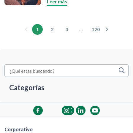
Leer más
de contingencia, las remesas se
convierten en ayuda para familiares,
allegados y amigos en Venezuela.
Banesco garantiza el servicio con la
1
2
3
...
120
transferencia inmediata del dinero en la
cuenta en bolívares de sus clientes,
desde cualquier parte del mundo y en
todo momento.
Categorías
Corporativo