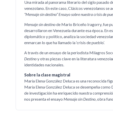
Una mirada al panorama literario del siglo pasado de
venezolano. En este caso, Clásicos venezolanos se a
“Mensaje sin destino” Ensayo sobre nuestra crisis de pu
Mensaje sin destino
de Mario Briceño Iragorry, fue pu
desarrollaron en Venezuela durante esa época. En es
diplomático y político, analiza la sociedad venezola
enmarcan lo que ha llamado la ‘crisis de pueblo’.
A través de un ensayo de la periodista Milagros S
Destino
y otras piezas clave en la literatura venezol
identidades nacionales.
Sobre la clase magistral
María Elena González Deluca es una reconocida figu
María Elena González Deluca se desempeña como Dir
de investigación ha enriquecido nuestra comprensión 
nos presenta el ensayo
Mensaje sin Destino
, obra fu