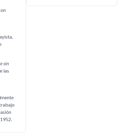
con
ayista,
e
e sin
e las
almente
trabajo
casión
 1952.