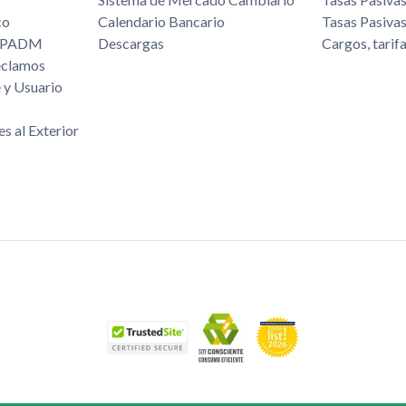
co
Calendario Bancario
Tasas Pasiva
/FPADM
Descargas
Cargos, tarif
eclamos
 y Usuario
es al Exterior