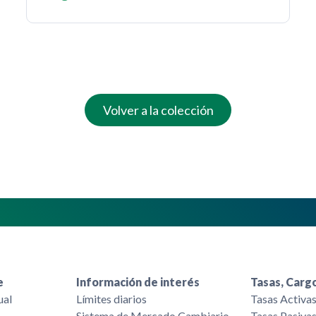
Volver a la colección
e
Información de interés
Tasas, Cargo
ual
Límites diarios
Tasas Activa
Sistema de Mercado Cambiario
Tasas Pasiva