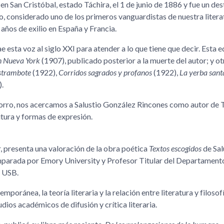
ó en San Cristóbal, estado Táchira, el 1 de junio de 1886 y fue un d
, considerado uno de los primeros vanguardistas de nuestra litera
años de exilio en España y Francia.
 esta voz al siglo XXI para atender a lo que tiene que decir. Esta e
n Nueva York
(1907), publicado posterior a la muerte del autor; y ot
strambote
(1922),
Corridos sagrados y profanos
(1922),
La yerba sant
.
corro, nos acercamos a Salustio González Rincones como autor de 
itura y formas de expresión.
, presenta una valoración de la obra poética
Textos escogidos
de Sal
omparada por Emory University y Profesor Titular del Departament
, USB.
poránea, la teoría literaria y la relación entre literatura y filosof
dios académicos de difusión y crítica literaria.