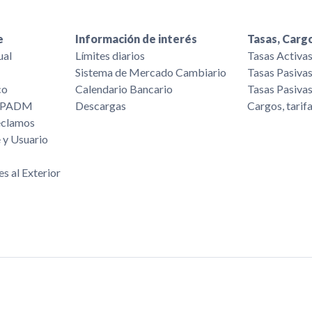
e
Información de interés
Tasas, Cargo
ual
Límites diarios
Tasas Activa
Sistema de Mercado Cambiario
Tasas Pasiva
co
Calendario Bancario
Tasas Pasiva
/FPADM
Descargas
Cargos, tarif
eclamos
 y Usuario
es al Exterior