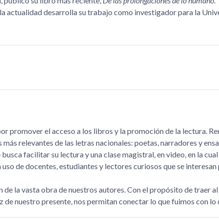
, publicó su libro más reciente,
De las prolongaciones de lo humano.
 la actualidad desarrolla su trabajo como investigador para la Uni
r promover el acceso a los libros y la promoción de la lectura. Reú
as más relevantes de las letras nacionales: poetas, narradores y en
ca facilitar su lectura y una clase magistral, en video, en la cual 
so de docentes, estudiantes y lectores curiosos que se interesan p
n de la vasta obra de nuestros autores. Con el propósito de traer 
 luz de nuestro presente, nos permitan conectar lo que fuimos con l