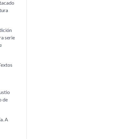
estacado
tura
dición
ra serie
a
Textos
ustio
o de
ía. A