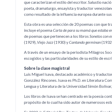
que caracterizan el estilo del escritor. Salustio naci
poeta, dramaturgo, ensayista y traductor venezolano
como resultado de la influencia europea durante sus 
Esta obra es una selección de 20 poemas con que trae
incluye el poema
Carta de para su mamá que estaba e
de poemas que pertenecen a los libros
Sonetos con e
(1929),
Viejo Jazz
(1930) y
Cantando germinan
(1932)
A través de un ensayo de la periodista Milagros So
escogidos y las particularidades de su estilo de escr
Sobre la clase magistral
Luis Miguel Isava, destacado académico y traductor
González Rincones. Isava es Ph.D. en Literatura C
Lengua y Literatura de la Universidad Simón Bolívar
Los libros de Isava se han centrado en la poesía contem
propósito de lo cual ha sido autor de numerosos estu