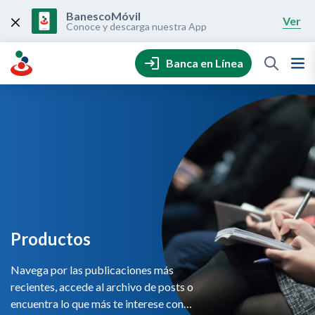
Skip
to
BanescoMóvil
Ver
content
Conoce y descarga nuestra App
Banca en Línea
Productos
Navega por las publicaciones más
recientes, accede al archivo de posts o
encuentra lo que más te interese con