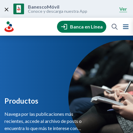
Skip
to
BanescoMóvil
Ver
content
Conoce y descarga nuestra App
Banca en Línea
Productos
Navega por las publicaciones más
recientes, accede al archivo de posts o
encuentra lo que más te interese con