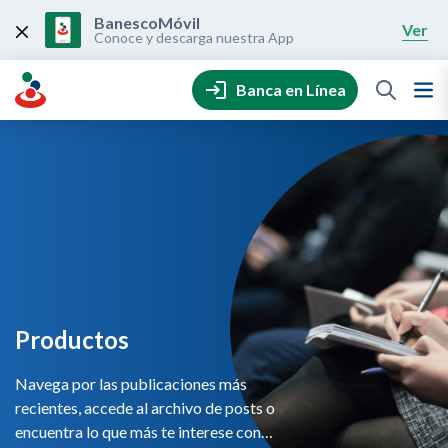
Skip
to
BanescoMóvil
Ver
content
Conoce y descarga nuestra App
Banca en Línea
Productos
Navega por las publicaciones más
recientes, accede al archivo de posts o
encuentra lo que más te interese con